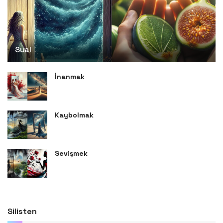
Sual
İnanmak
Kaybolmak
Sevişmek
Silisten