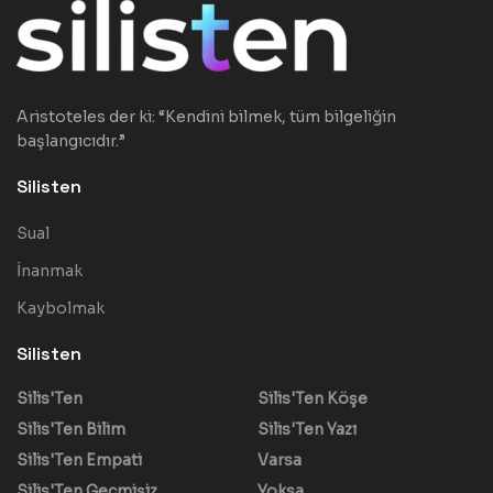
Aristoteles der ki: “Kendini bilmek, tüm bilgeliğin
başlangıcıdır.”
Silisten
Sual
İnanmak
Kaybolmak
Silisten
Silis'Ten
Silis'Ten Köşe
Silis'Ten Bilim
Silis'Ten Yazı
Silis'Ten Empati
Varsa
Silis'Ten Geçmişiz
Yoksa