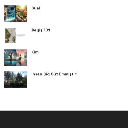
Sual
Deyiş 101
Kim
İnsan Çiğ Süt Emmiştir!