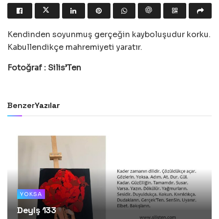
Kendinden soyunmuş gerçeğin kayboluşudur korku.
Kabullendikçe mahremiyeti yaratır.
Fotoğraf : Silis’Ten
Benzer
Yazılar
YOKSA
Deyiş 133