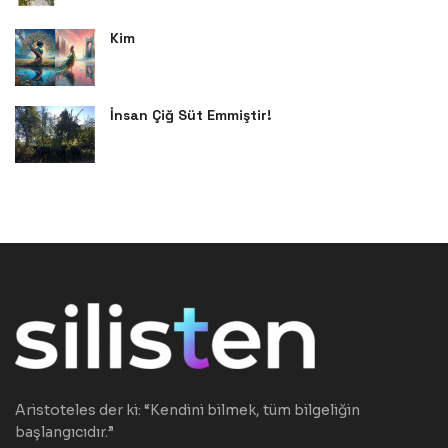
Kim
İnsan Çiğ Süt Emmiştir!
Aristoteles der ki: “Kendini bilmek, tüm bilgeliğin
başlangıcıdır.”