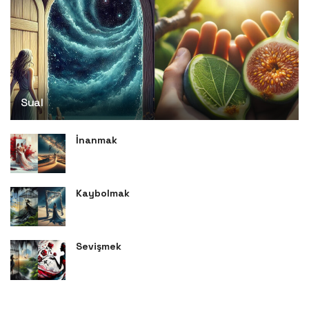
Sual
İnanmak
Kaybolmak
Sevişmek