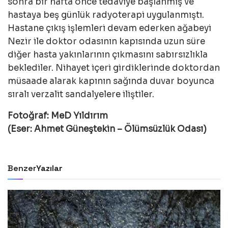
sonra bir hafta önce tedaviye başlanmış ve
hastaya beş günlük radyoterapi uygulanmıştı.
Hastane çıkış işlemleri devam ederken ağabeyi
Nezir ile doktor odasının kapısında uzun süre
diğer hasta yakınlarının çıkmasını sabırsızlıkla
beklediler. Nihayet içeri girdiklerinde doktordan
müsaade alarak kapının sağında duvar boyunca
sıralı verzalit sandalyelere iliştiler.
Fotoğraf: MeD Yıldırım
(Eser: Ahmet Güneştekin – Ölümsüzlük Odası)
Benzer
Yazılar