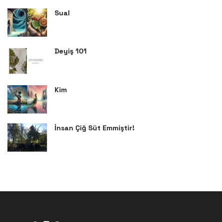
Sual
Deyiş 101
Kim
İnsan Çiğ Süt Emmiştir!