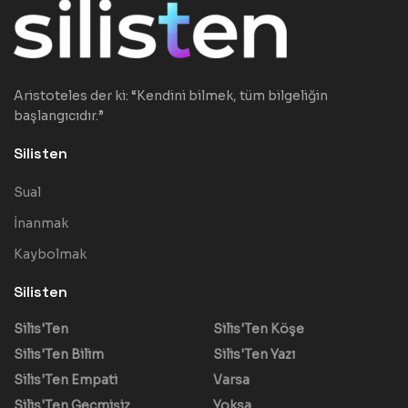
Aristoteles der ki: “Kendini bilmek, tüm bilgeliğin
başlangıcıdır.”
Silisten
Sual
İnanmak
Kaybolmak
Silisten
Silis'Ten
Silis'Ten Köşe
Silis'Ten Bilim
Silis'Ten Yazı
Silis'Ten Empati
Varsa
Silis'Ten Geçmişiz
Yoksa