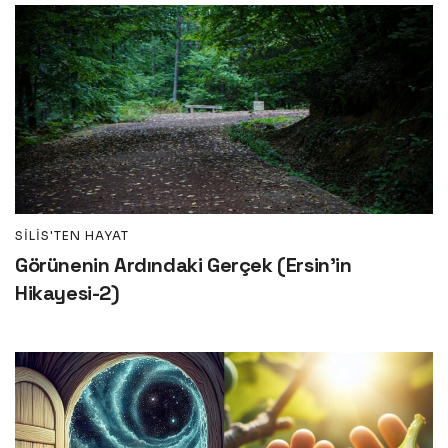
SILIS'TEN HAYAT
Görünenin Ardındaki Gerçek (Ersin’in
Hikayesi-2)