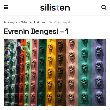
Anasayfa
Silis'Ten Uykusu
Silis'Ten Hayat
Evrenin Dengesi – 1