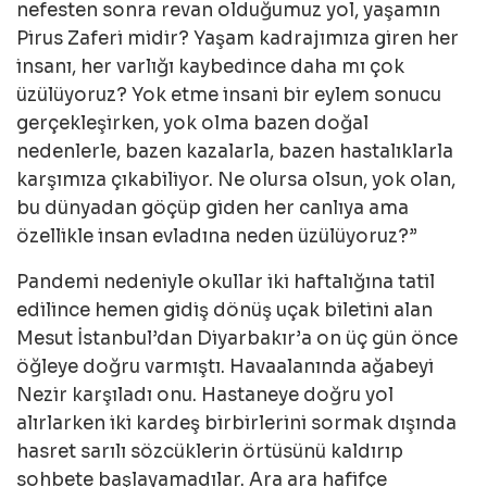
nefesten sonra revan olduğumuz yol, yaşamın
Pirus Zaferi midir? Yaşam kadrajımıza giren her
insanı, her varlığı kaybedince daha mı çok
üzülüyoruz? Yok etme insani bir eylem sonucu
gerçekleşirken, yok olma bazen doğal
nedenlerle, bazen kazalarla, bazen hastalıklarla
karşımıza çıkabiliyor. Ne olursa olsun, yok olan,
bu dünyadan göçüp giden her canlıya ama
özellikle insan evladına neden üzülüyoruz?”
Pandemi nedeniyle okullar iki haftalığına tatil
edilince hemen gidiş dönüş uçak biletini alan
Mesut İstanbul’dan Diyarbakır’a on üç gün önce
öğleye doğru varmıştı. Havaalanında ağabeyi
Nezir karşıladı onu. Hastaneye doğru yol
alırlarken iki kardeş birbirlerini sormak dışında
hasret sarılı sözcüklerin örtüsünü kaldırıp
sohbete başlayamadılar. Ara ara hafifçe