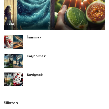
Sual
İnanmak
Kaybolmak
Sevişmek
Silisten