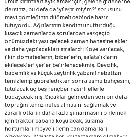
umut kırıntıları ayıklamak için, gelene gidene ‘ne
dersiniz, bu defa da iyileşir miyim?’ sorusunu
mavi gömleğinin düğmeli cebinde hazır
tutuyordu. Ağrılarının kendini unutturduğu
kısacık zamanlarda sorulardan vazgeçip
önümüzdeki yazı gelecek zaman hanesine ekler
ve daha yapılacakları sıralardı: Köye varılacak,
ilkin domateslerin, biberlerin, salatalıkların
ekilecekleri yerler belirlenecekmiş. Cevizlik,
bademlik ve küçük zeytinlik yabanıl nebattan
temizlenip gübreledikten sonra asma bahçesini,
tutulacak üç beş rençber nasırlı ellerle
budayacakmış. Sıcaklar gelmeden son bir defa
toprağın temiz nefes almasını sağlamak ve
zararlı otların daha fazla şımarmasını önlemek
için traktör sabana koşulacak, sulama
hortumları meyveliklerin can damarları
olacakmış. Mayısta her şey tastamam olmalıydı.