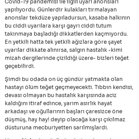
Covid-19 pandemisi ile ilgili uyarı anonsları
yapılıyordu. Günlerdir kulakları tırmalayan
anonslar tekdüze yapıladursun, kasaba halkının
bu ciddi uyarılara karşı gayrı ciddi tutum
takınmaya başladığı dikkatlerden kaçmıyordu.
En yetkili hatta tek yetkili ağızlara göre şayet
uyarılar dikkate alınırsa, salgın hastalık -kimi
mizah dergilerinde çizildiği üzere- bizleri teğet
geçebilirdi.
Şimdi bu odada on üç gündür yatmakta olan
hastayı ölüm teğet geçmeyecekti. Tıbbın kendisi,
devası olmayan bu hastalık karşısında aciz
kaldığını itiraf edince, yarım asırlık hayat
arkadaşı ve oğullarının başları çaresizce öne
düşmüş, hay hay! deyip olacağa karşı çıkılmaz
düsturuna mecburiyetten sarılmışlardı.