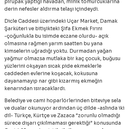
pirüpak yaptığı havadan, minik tomurcuklarına
derin nefesler aldırma telaşı içindeydi.
Dicle Caddesi üzerindeki Uçar Market, Damak
Şarküteri ve bitişikteki Şifa Ekmek Fırını
-çoğunlukla bu isimde eczane olurdu- açık
olmasına rağmen yarım saatten bu yana
kimselerin uğradığı yoktu. Durmadan yağan
yağmur olmazsa mutlaka bir kaç çocuk, buğusu
yüzlerini okşayan sıcak pide ekmeklerle
caddeden evlerine koşacak, kokusuna
dayanamayıp nar gibi kızarmış ekmeğin
kenarından ısıracaklardı.
Belediye ve cami hoparlörlerinden biteviye sela
ve dualar okunuyor ardından üç dilde -aslında iki
dil- Türkçe, Kürtçe ve Zazaca “zorunlu olmadığı
sürece dışarı çıkılmaması gerektiği” konusunda