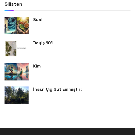
Silisten
Sual
Deyiş 101
Kim
İnsan Çiğ Süt Emmiştir!