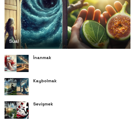
Sual
İnanmak
Kaybolmak
Sevişmek