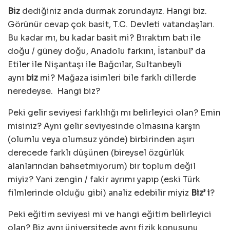
Biz
dediğiniz anda durmak zorundayız. Hangi biz.
Görünür cevap çok basit, T.C. Devleti vatandaşları.
Bu kadar mı, bu kadar basit mi? Bıraktım batı ile
doğu / güney doğu, Anadolu farkını, İstanbul’ da
Etiler ile Nişantaşı ile Bağcılar, Sultanbeyli
aynı
biz
mi? Mağaza isimleri bile farklı dillerde
neredeyse. Hangi biz?
Peki gelir seviyesi farklılığı mı belirleyici olan? Emin
misiniz? Aynı gelir seviyesinde olmasına karşın
(olumlu veya olumsuz yönde) birbirinden aşırı
derecede farklı düşünen (bireysel özgürlük
alanlarından bahsetmiyorum) bir toplum değil
miyiz? Yani zengin / fakir ayrımı yapıp (eski Türk
filmlerinde olduğu gibi) analiz edebilir miyiz
Biz’ i
?
Peki eğitim seviyesi mi ve hangi eğitim belirleyici
olan? Biz aynı üniversitede aynı fizik konusunu