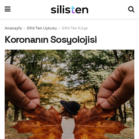
Anasayfa
Silis'Ten Uykusu
Silis'Ten Köşe
Koronanın Sosyolojisi