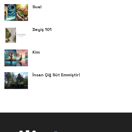
Sual
Deyiş 101
Kim
İnsan Çiğ Süt Emmiştir!