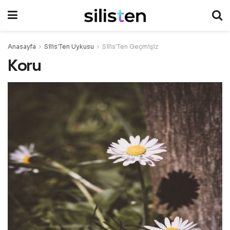
Anasayfa
Silis'Ten Uykusu
Silis'Ten Geçmişiz
Koru