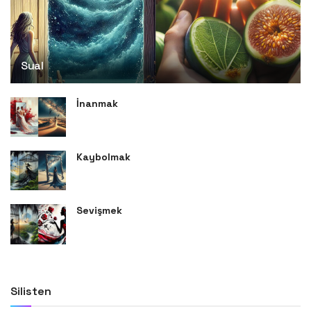
Sual
İnanmak
Kaybolmak
Sevişmek
Silisten