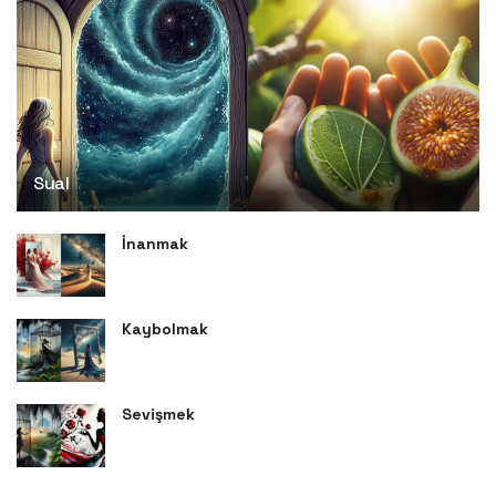
Sual
İnanmak
Kaybolmak
Sevişmek