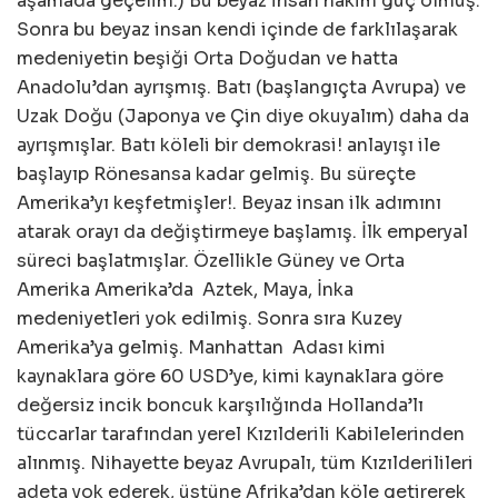
aşamada geçelim.) Bu beyaz insan hakim güç olmuş.
Sonra bu beyaz insan kendi içinde de farklılaşarak
medeniyetin beşiği Orta Doğudan ve hatta
Anadolu’dan ayrışmış. Batı (başlangıçta Avrupa) ve
Uzak Doğu (Japonya ve Çin diye okuyalım) daha da
ayrışmışlar. Batı köleli bir demokrasi! anlayışı ile
başlayıp Rönesansa kadar gelmiş. Bu süreçte
Amerika’yı keşfetmişler!. Beyaz insan ilk adımını
atarak orayı da değiştirmeye başlamış. İlk emperyal
süreci başlatmışlar. Özellikle Güney ve Orta
Amerika Amerika’da Aztek, Maya, İnka
medeniyetleri yok edilmiş. Sonra sıra Kuzey
Amerika’ya gelmiş. Manhattan Adası kimi
kaynaklara göre 60 USD’ye, kimi kaynaklara göre
değersiz incik boncuk karşılığında Hollanda’lı
tüccarlar tarafından yerel Kızılderili Kabilelerinden
alınmış. Nihayette beyaz Avrupalı, tüm Kızılderilileri
adeta yok ederek, üstüne Afrika’dan köle getirerek