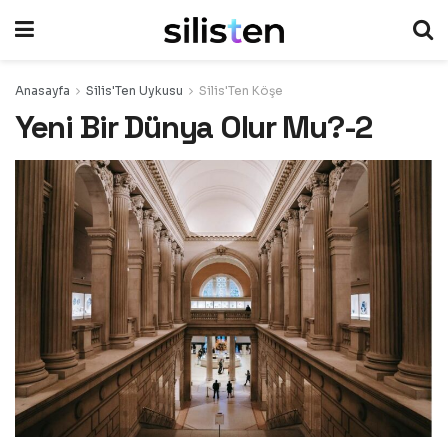
Anasayfa
Silis'Ten Uykusu
Silis'Ten Köşe
Yeni Bir Dünya Olur Mu?-2