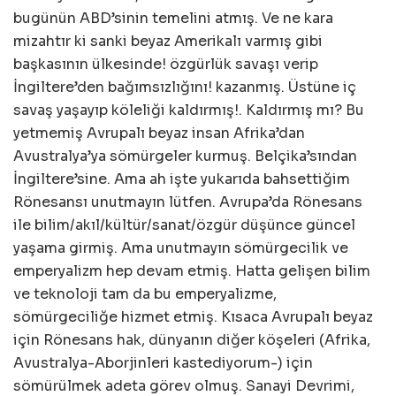
bugünün ABD’sinin temelini atmış. Ve ne kara
mizahtır ki sanki beyaz Amerikalı varmış gibi
başkasının ülkesinde! özgürlük savaşı verip
İngiltere’den bağımsızlığını! kazanmış. Üstüne iç
savaş yaşayıp köleliği kaldırmış!. Kaldırmış mı? Bu
yetmemiş Avrupalı beyaz insan Afrika’dan
Avustralya’ya sömürgeler kurmuş. Belçika’sından
İngiltere’sine. Ama ah işte yukarıda bahsettiğim
Rönesansı unutmayın lütfen. Avrupa’da Rönesans
ile bilim/akıl/kültür/sanat/özgür düşünce güncel
yaşama girmiş. Ama unutmayın sömürgecilik ve
emperyalizm hep devam etmiş. Hatta gelişen bilim
ve teknoloji tam da bu emperyalizme,
sömürgeciliğe hizmet etmiş. Kısaca Avrupalı beyaz
için Rönesans hak, dünyanın diğer köşeleri (Afrika,
Avustralya-Aborjinleri kastediyorum-) için
sömürülmek adeta görev olmuş. Sanayi Devrimi,