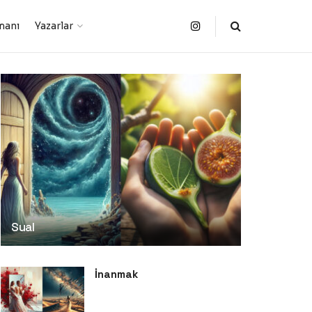
manı
Yazarlar
Sual
İnanmak