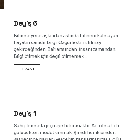
Deyiş 6
Bilinmeyene aşkından aslında bilineni kalmayan
hayatın canıdır bilgi. Özgürleştirir. Elmayı
çekirdeğinden. Balı arısından. İnsanı zamandan.
Bilgi bilmek için değil bilmemek ...
DEVAMI
Deyiş 1
Sahiplenmek geçmişe tutunmaktır. Ait olmak da
gelecekten medet ummak. Şimdi her ikisinden
vazgeçince başlar. Gerçeğin kapılarını tutar. Çoğu