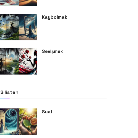
Kaybolmak
Sevişmek
Silisten
Sual